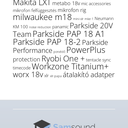
Makita LXT
metabo 18v
mic accessories
mikrofon rig
mikrofon felfüggesztés
milwaukee m18
Neumann
mini-xlr
mke-1
Parkside 20V
KM 100
panamic
noise reduction
Parkside PAP 18 A1
Team
Parkside PAP 18-2
Parkside
PowerPlus
Performance
porvédő
Ryobi One +
protection
tentacle sync
Workzone Titanium+
timecode
worx 18v
átalakító adatper
xlr
xlr-papa