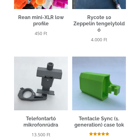
Rean mini-XLR low
Rycote 10
profile
Zeppelin tengelytold
ó
450
Ft
4.000
Ft
Telefontartó
Tentacle Sync (1.
mikrofonrúdra
generation) case tok
13.500
Ft
Értékelés: