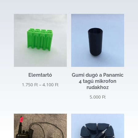
/ 5
Elemtartó
Gumi dugó a Panamic
4 tagú mikrofon
Ártartomány:
1.750
Ft
–
4.100
Ft
rudakhoz
1.750 Ft
5.000
Ft
-
4.100 Ft