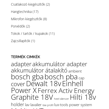
Csatlakozó kiegészítők
(2)
Hangtechnika
(17)
Mikrofon kiegészítők
(8)
Porvédők
(2)
Tokok / tartók / kupakok
(11)
Zajcsillapítók
(1)
TERMÉK CIMKÉK
adapter
akkumulátor adapter
akkumulátor átalakító
ambient
bosch gba
bosch pba
cap
Dewalt 18v
Einhell
cover
Power X
Ferrex Activ Energy
Graphite 18V
Hilti 18v
heel silencer
holder
lav
lavalier
lux-tools power system
low profil