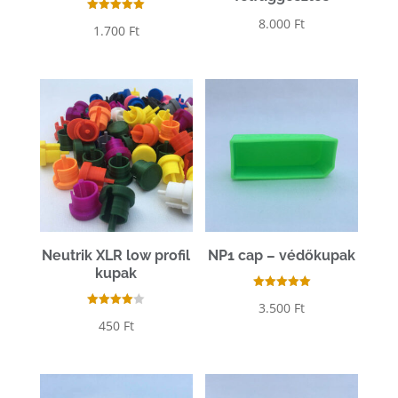
Értékelés:
8.000
Ft
1.700
Ft
5.00
/ 5
Neutrik XLR low profil
NP1 cap – védőkupak
kupak
Értékelés:
3.500
Ft
5.00
Értékelés
/ 5
450
Ft
:
4.00
/ 5