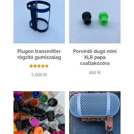
Plugon transmitter
Porvédő dugó mini
rögzítő gumiszalag
XLR papa
csatlakozóra
Értékelés:
450
Ft
5.000
Ft
5.00
/ 5