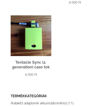
4.000
Ft
5.00
/ 5
Tentacle Sync (2.
generation) case tok
4.000
Ft
TERMÉKKATEGÓRIÁK
Átalakító adapterek akkumulátorokhoz
(11)