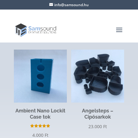
info@samsound.hu
Ambient Nano Lockit
Angelsteps –
Case tok
Cipősarkok
23.000
Ft
Értékelés:
4.000
Ft
5.00