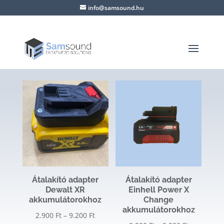
info@samsound.hu
Átalakító adapter
Átalakító adapter
Dewalt XR
Einhell Power X
akkumulátorokhoz
Change
akkumulátorokhoz
Ártartomány:
2.900
Ft
–
9.200
Ft