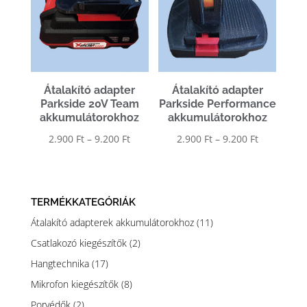
Átalakító adapter
Átalakító adapter
Parkside 20V Team
Parkside Performance
akkumulátorokhoz
akkumulátorokhoz
Ártartomány:
Ártartomá
2.900
Ft
–
9.200
Ft
2.900
Ft
–
9.200
Ft
2.900 Ft
2.900 Ft
-
-
9.200 Ft
9.200 Ft
TERMÉKKATEGÓRIÁK
Átalakító adapterek akkumulátorokhoz
(11)
Csatlakozó kiegészítők
(2)
Hangtechnika
(17)
Mikrofon kiegészítők
(8)
Porvédők
(2)