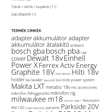
Tokok / tartók / kupakok
(11)
Zajcsillapítók
(1)
TERMÉK CIMKÉK
adapter
akkumulátor adapter
akkumulátor átalakító
ambient
bosch gba
bosch pba
cap
Dewalt 18v
Einhell
cover
Power X
Ferrex Activ Energy
Graphite 18V
Hilti 18v
heel silencer
holder
lav
lavalier
lux-tools power system
low profil
Makita LXT
metabo 18v
mic accessories
mikrofon rig
mikrofon felfüggesztés
milwaukee m18
Neumann
mini-xlr
mke-1
Parkside 20V
KM 100
panamic
noise reduction