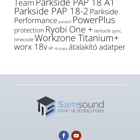
Parkside PAP 18 A1
Team
Parkside PAP 18-2
Parkside
PowerPlus
Performance
porvédő
Ryobi One +
protection
tentacle sync
Workzone Titanium+
timecode
worx 18v
átalakító adatper
xlr
xlr-papa