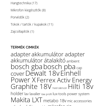
Hangtechnika
(17)
Mikrofon kiegészítők
(8)
Porvédők
(2)
Tokok / tartók / kupakok
(11)
Zajcsillapítók
(1)
TERMÉK CIMKÉK
adapter
akkumulátor adapter
akkumulátor átalakító
ambient
bosch gba
bosch pba
cap
Dewalt 18v
Einhell
cover
Power X
Ferrex Activ Energy
Graphite 18V
Hilti 18v
heel silencer
holder
lav
lavalier
lux-tools power system
low profil
Makita LXT
metabo 18v
mic accessories