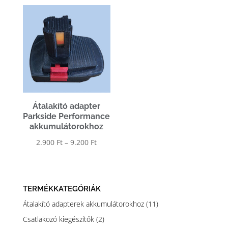
-
-
9.200 Ft
9.200 Ft
Átalakító adapter
Parkside Performance
akkumulátorokhoz
Ártartomány:
2.900
Ft
–
9.200
Ft
2.900 Ft
-
9.200 Ft
TERMÉKKATEGÓRIÁK
Átalakító adapterek akkumulátorokhoz
(11)
Csatlakozó kiegészítők
(2)