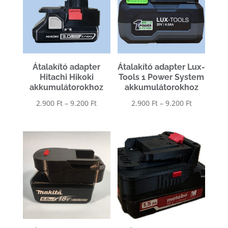
Átalakító adapter
Átalakító adapter Lux-
Hitachi Hikoki
Tools 1 Power System
akkumulátorokhoz
akkumulátorokhoz
Ártartomány:
Ártartomá
2.900
Ft
–
9.200
Ft
2.900
Ft
–
9.200
Ft
2.900 Ft
2.900 Ft
-
-
9.200 Ft
9.200 Ft