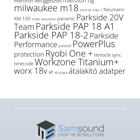
mikrofon rig
mikrofon felfüggesztés
milwaukee m18
Neumann
mini-xlr
mke-1
Parkside 20V
KM 100
panamic
noise reduction
Parkside PAP 18 A1
Team
Parkside PAP 18-2
Parkside
PowerPlus
Performance
porvédő
Ryobi One +
protection
tentacle sync
Workzone Titanium+
timecode
worx 18v
átalakító adatper
xlr
xlr-papa