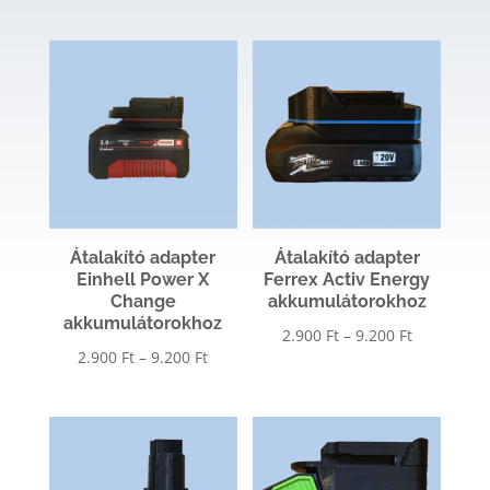
2.900 Ft
2.900 Ft
-
-
9.200 Ft
9.200 Ft
Átalakító adapter
Átalakító adapter
Einhell Power X
Ferrex Activ Energy
Change
akkumulátorokhoz
akkumulátorokhoz
Ártartomá
2.900
Ft
–
9.200
Ft
Ártartomány:
2.900
Ft
–
9.200
Ft
2.900 Ft
2.900 Ft
-
-
9.200 Ft
9.200 Ft