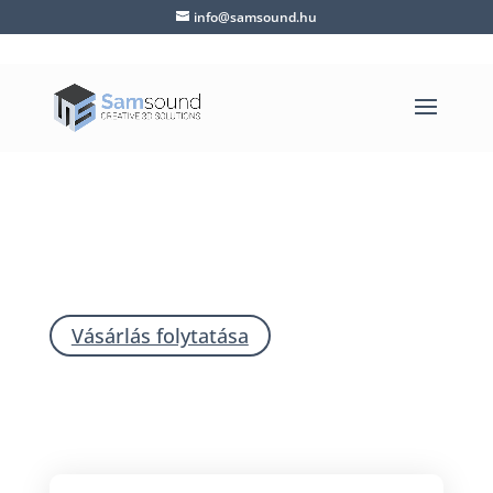
info@samsound.hu
KOSÁR ÁTTEKINTÉSE
Jelenleg üres a bevásárlókosár.
Vásárlás folytatása