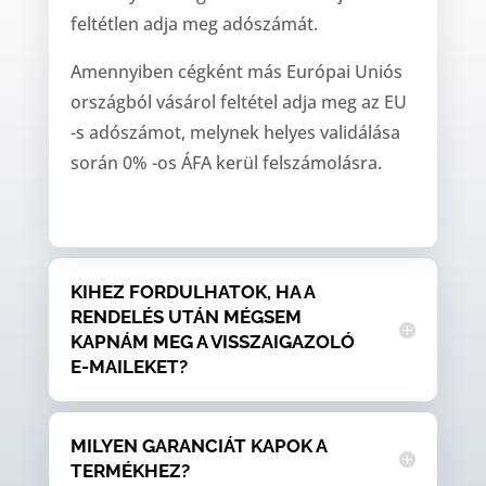
feltétlen adja meg adószámát.
Amennyiben cégként más Európai Uniós
országból vásárol feltétel adja meg az EU
-s adószámot, melynek helyes validálása
során 0% -os ÁFA kerül felszámolásra.
KIHEZ FORDULHATOK, HA A
RENDELÉS UTÁN MÉGSEM
KAPNÁM MEG A VISSZAIGAZOLÓ
E-MAILEKET?
MILYEN GARANCIÁT KAPOK A
TERMÉKHEZ?