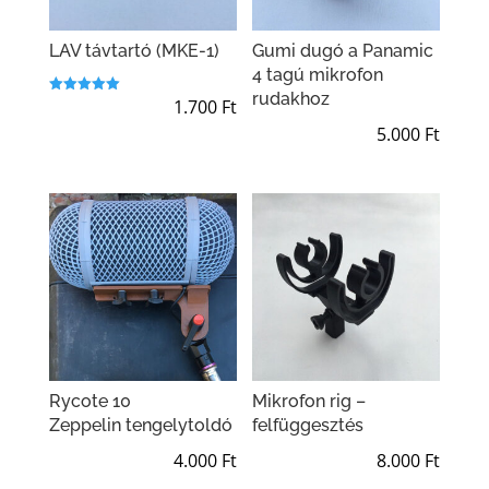
LAV távtartó (MKE-1)
Gumi dugó a Panamic
4 tagú mikrofon
rudakhoz
1.700
Ft
Értékelés:
5.00
/ 5
5.000
Ft
Rycote 10
Mikrofon rig –
Zeppelin tengelytoldó
felfüggesztés
4.000
Ft
8.000
Ft