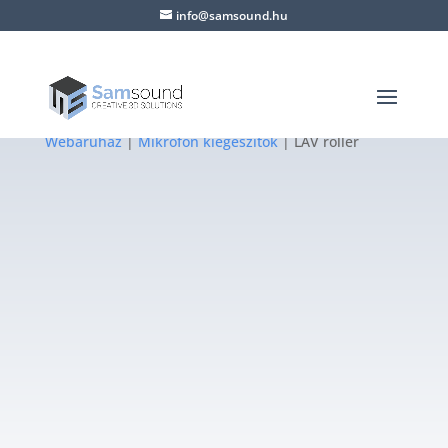
info@samsound.hu
Webáruház
|
Mikrofon kiegészítők
| LAV roller