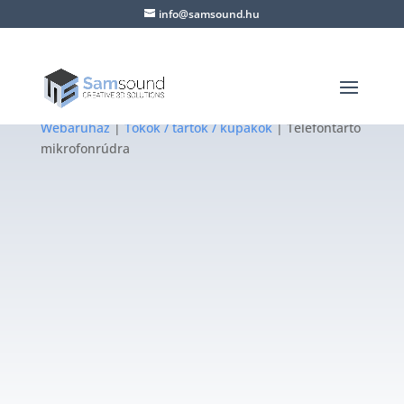
info@samsound.hu
Webáruház
|
Tokok / tartók / kupakok
| Telefontartó
mikrofonrúdra