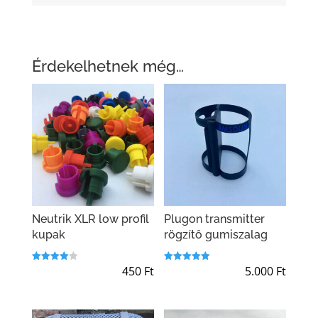
Érdekelhetnek még…
Neutrik XLR low profil
Plugon transmitter
kupak
rögzítő gumiszalag
450
Ft
5.000
Ft
Értékelés
Értékelés:
:
5.00
4.00
/ 5
/ 5