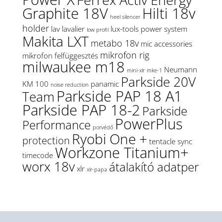
Graphite 18V
Hilti 18v
heel silencer
holder
lav
lavalier
lux-tools power system
low profil
Makita LXT
metabo 18v
mic accessories
mikrofon rig
mikrofon felfüggesztés
milwaukee m18
Neumann
mini-xlr
mke-1
Parkside 20V
KM 100
panamic
noise reduction
Parkside PAP 18 A1
Team
Parkside PAP 18-2
Parkside
PowerPlus
Performance
porvédő
Ryobi One +
protection
tentacle sync
Workzone Titanium+
timecode
worx 18v
átalakító adatper
xlr
xlr-papa