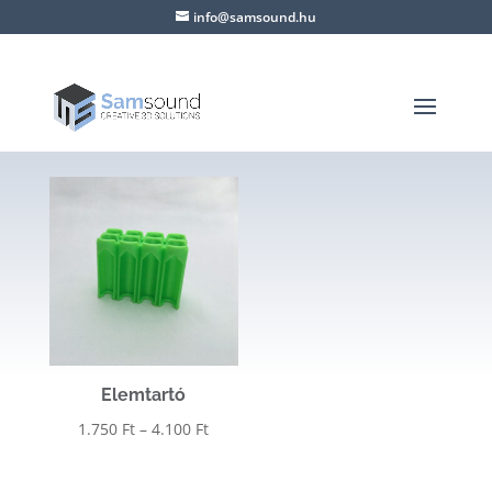
info@samsound.hu
Elemtartó
Ártartomány:
1.750
Ft
–
4.100
Ft
1.750 Ft
-