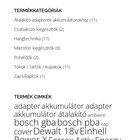
4.100 Ft
TERMÉKKATEGÓRIÁK
Átalakító adapterek akkumulátorokhoz
(11)
Csatlakozó kiegészítők
(2)
Hangtechnika
(17)
Mikrofon kiegészítők
(8)
Porvédők
(2)
Tokok / tartók / kupakok
(11)
Zajcsillapítók
(1)
TERMÉK CIMKÉK
adapter
akkumulátor adapter
akkumulátor átalakító
ambient
bosch gba
bosch pba
cap
Dewalt 18v
Einhell
cover
Power X
Ferrex Activ Energy